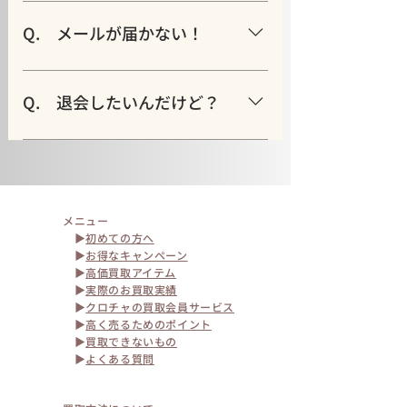
ください。
ールアドレスとパスワード入力欄
A. 以下のURLをクリックした先で
に、はじめて宅配買取を申し込んだ
パスワードの再発行をお願いします。
Q. メールが届かない！
際に使用したメールアドレスとパス
パスワードの再発行
ワードを入力しログインします。 マ
A. 申し込み完了の際には必ず弊社
イページはブックマークしておくこ
から自動返信メールをお送りしてい
Q. 退会したいんだけど？
とをおすすめします。また、サイト右
ます。そのメールが届かないといった
上にも「マイページ」へのリンクは
声を数多くいただいていますが、は
A. マイページより退会していただ
設置されています。
じめてお申し込みをされた際に「送
くことができます。ご安心ください。
信完了しました」というメッセージ
※「入金完了のお知らせ」が届く前
が表示されていれば確実に申し込み
に退会されますとお振込ができなく
メニュー
は完了しています。 メッセージのや
なります。 お振込が完了してからの
▶
初めての方へ
りとりや査定結果のご連絡などはす
退会をお願いしております。
▶
お得なキャンペーン
べてマイページ内だけでできるよう
▶
高価買取アイテム
​ ▶
実際のお買取実績
な仕組みになっていますので、まずは
▶
クロチャの買取会員サービス
マイページへログインし、申し込み
▶
高く売るためのポイント
状況を一度ご確認ください。
▶
買取できないもの
▶
よくある質問