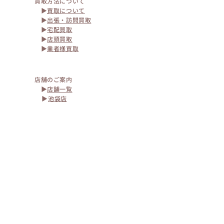
買取方法について
​ ▶
買取について
▶
出張・訪問買取
▶
宅配買取
▶
店頭買取
▶
業者様買取
店舗のご案内
▶
店舗一覧
▶
池袋店
▶
原宿店
▶
新宿店
▶
横浜店
▶
大阪店
グループサイトのご案内
▶
closet child
→ゴシックロリータ専門買取サイト
▶
closet child PINK HOUSE
→ピンクハウス専門買取サイト
▶
closet child Vivienne Westwood
→ヴィヴィアンウエストウッド専門買取サイト