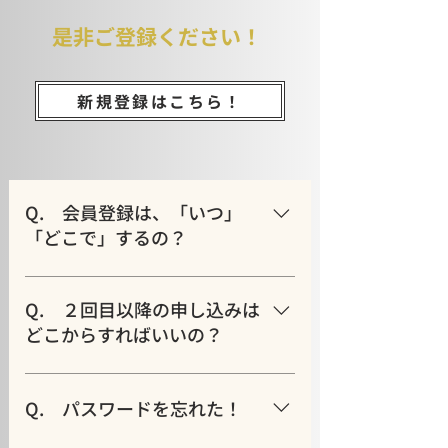
是非ご登録ください！
新規登録はこちら！
Q. 会員登録は、「いつ」
「どこで」するの？
A. 「未会員の場合」の中にある
「宅配買取申込フォーム」ボタンを
Q. ２回目以降の申し込みは
押し、開いたページからお申し込み
どこからすればいいの？
を完了させてください。 はじめての
お申し込みが完了すると、その時点
A. ２回目以降のお申し込みはすべて
で会員として登録されます。2回目以
「マイページ」からお申し込みくだ
Q. パスワードを忘れた！
降は「会員の場合」の中からお進み
さい。「会員の場合」の中にあるメ